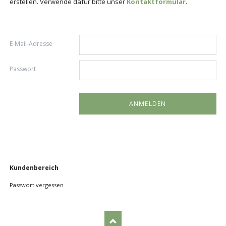
erstellen. Verwende dafür bitte unser
Kontaktformular
.
E-Mail-Adresse
Passwort
Navigation
Kundenbereich
überspringen
Passwort vergessen